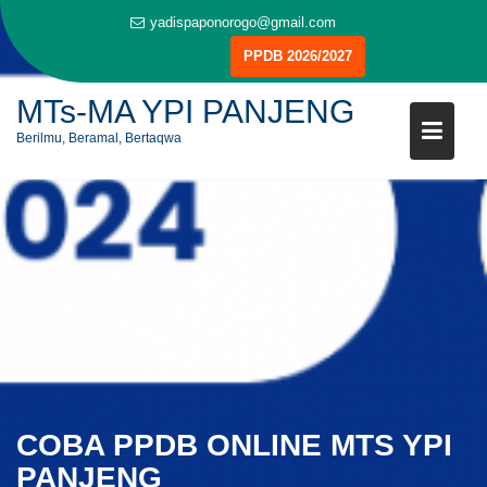
Skip
yadispaponorogo@gmail.com
to
PPDB 2026/2027
content
MTs-MA YPI PANJENG
Berilmu, Beramal, Bertaqwa
COBA PPDB ONLINE MTS YPI
PANJENG